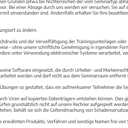
hen Gründen (etwa bei Nichterreichen der vom Seminartyp abhä
vor. Bei einer Absage durch uns werden wir versuchen, Sie auf
rmit einverstanden sind. Andernfalls erhalten Sie Ihre bezahl
ungsort zu ändern.
chdrucks und der Vervielfältigung der Trainingsunterlagen oder v
eise – ohne unsere schriftliche Genehmigung in irgendeiner For
ndere unter Verwendung elektronischer Systeme verarbeitet, vervi
weise Software eingesetzt, die durch Urheber- und Markenrecht
rarbeitet werden und darf nicht aus dem Seminarraum entfernt
Übungen so gestaltet, dass ein aufmerksamer Teilnehmer die Se
durch Viren auf kopierten Datenträgern entstehen können. Dies g
fen grundsätzlich nicht auf unsere Rechner aufgespielt werden
ehen, behält sie sich die Geltendmachung von Schadensersatza
 erwähnten Produkte, Verfahren und sonstige Namen frei von S